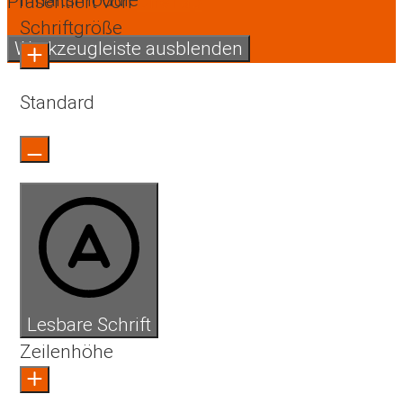
Präsentiert von
OneTap
Schriftgröße
Werkzeugleiste ausblenden
Standard
Lesbare Schrift
Zeilenhöhe