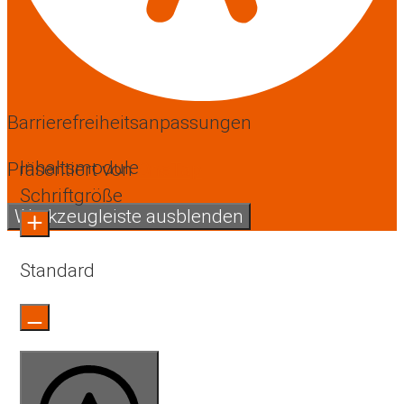
Barrierefreiheitsanpassungen
Inhaltsmodule
Präsentiert von
OneTap
Schriftgröße
Werkzeugleiste ausblenden
Standard