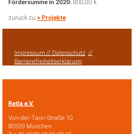
Fördersumme in 2020:
800,00 €
zurück zu
> Projekte
Impressum // Datenschutz
//
Barrierefreiheitserklärung
Retla e.V.
Von-der-Tann-Straße 10
80539 München